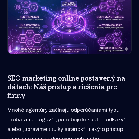
SEO marketing online postavený na
dátach: Náš prístup a riešenia pre
firmy
Mnohé agentúry začínajú odporúčaniami typu
„treba viac blogov“, „potrebujete spätné odkazy“
alebo „upravíme titulky stránok“. Takýto prístup
býva založený na domnienkach alebo