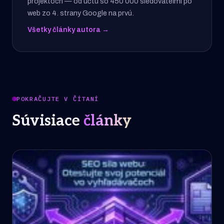
projektoch — od účtu so 450 000 sledovateľmi po
web zo 4. strany Google na prvú.
Všetky články autora →
POKRAČUJTE V ČÍTANÍ
Súvisiace
články