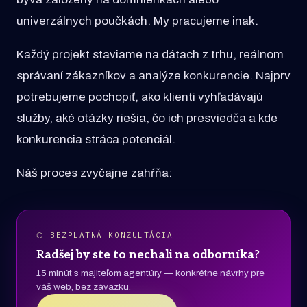
univerzálnych poučkách. My pracujeme inak.
Každý projekt staviame na dátach z trhu, reálnom
správaní zákazníkov a analýze konkurencie. Najprv
potrebujeme pochopiť, ako klienti vyhľadávajú
služby, aké otázky riešia, čo ich presviedča a kde
konkurencia stráca potenciál.
Náš proces zvyčajne zahŕňa:
⬡ BEZPLATNÁ KONZULTÁCIA
Radšej by ste to nechali na odborníka?
15 minút s majiteľom agentúry — konkrétne návrhy pre
váš web, bez záväzku.