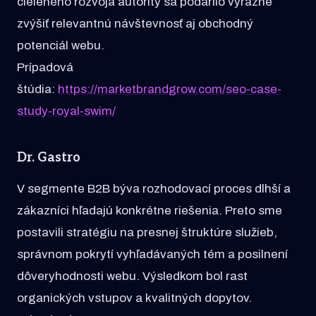
cieleného rozvoja autority sa podarilo výrazne
zvýšiť relevantnú návštevnosť aj obchodný
potenciál webu.
Prípadová
štúdia:
https://marketbrandgrow.com/seo-case-
study-royal-swim/
Dr. Gastro
V segmente B2B býva rozhodovací proces dlhší a
zákazníci hľadajú konkrétne riešenia. Preto sme
postavili stratégiu na presnej štruktúre služieb,
správnom pokrytí vyhľadávaných tém a posilnení
dôveryhodnosti webu. Výsledkom bol rast
organických vstupov a kvalitných dopytov.