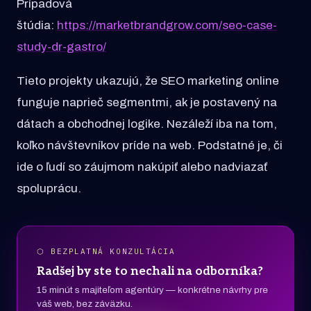
Prípadová
štúdia:
https://marketbrandgrow.com/seo-case-
study-dr-gastro/
Tieto projekty ukazujú, že SEO marketing online
funguje naprieč segmentmi, ak je postavený na
dátach a obchodnej logike. Nezáleží iba na tom,
koľko návštevníkov príde na web. Podstatné je, či
ide o ľudí so záujmom nakúpiť alebo nadviazať
spoluprácu.
⬡ BEZPLATNÁ KONZULTÁCIA
Radšej by ste to nechali na odborníka?
15 minút s majiteľom agentúry — konkrétne návrhy pre
váš web, bez záväzku.