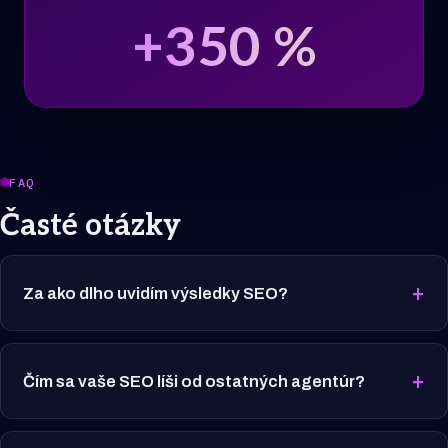
+
350
%
FAQ
Časté otázky
+
Za ako dlho uvidím výsledky SEO?
+
Čím sa vaše SEO líši od ostatných agentúr?