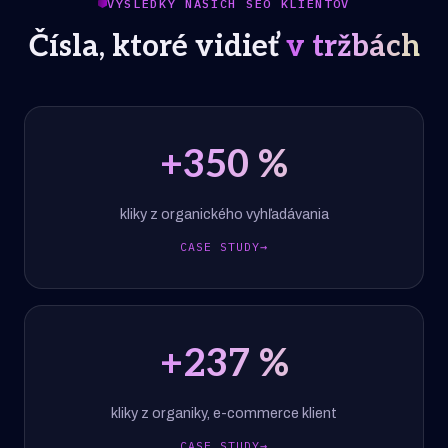
VÝSLEDKY NAŠICH SEO KLIENTOV
Čísla, ktoré vidieť
v tržbách
+
350
%
kliky z organického vyhľadávania
CASE STUDY
→
+
237
%
kliky z organiky, e-commerce klient
CASE STUDY
→