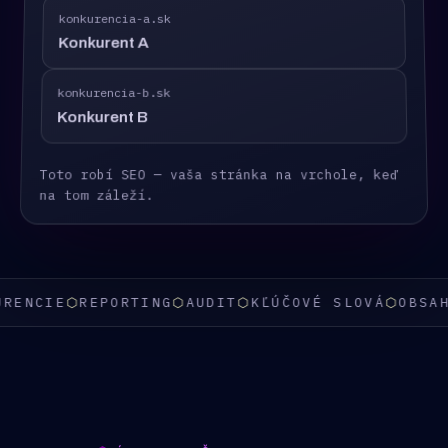
konkurencia-a.sk
Konkurent A
konkurencia-b.sk
Konkurent B
Toto robí SEO — vaša stránka na vrchole, keď
na tom záleží.
NCIE
⬡
REPORTING
⬡
AUDIT
⬡
KĽÚČOVÉ SLOVÁ
⬡
OBSAH
⬡
T