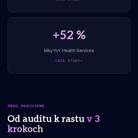
+
52
%
kliky YoY, Health Services
CASE STUDY
→
AKO PRACUJEME
Od auditu k rastu
v 3
krokoch