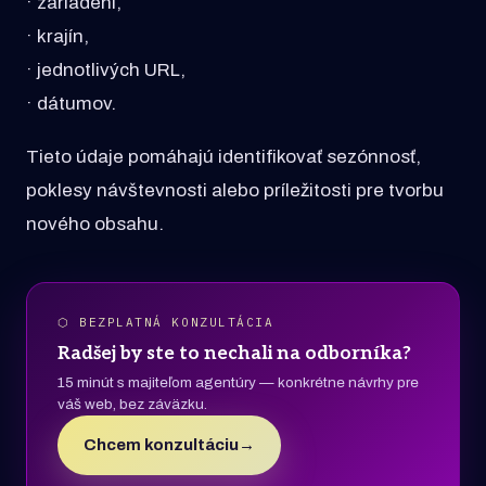
· zariadení,
· krajín,
· jednotlivých URL,
· dátumov.
Tieto údaje pomáhajú identifikovať sezónnosť,
poklesy návštevnosti alebo príležitosti pre tvorbu
nového obsahu.
⬡ BEZPLATNÁ KONZULTÁCIA
Radšej by ste to nechali na odborníka?
15 minút s majiteľom agentúry — konkrétne návrhy pre
váš web, bez záväzku.
Chcem konzultáciu
→