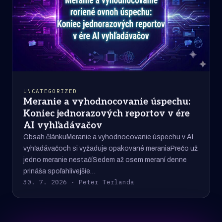
UNCATEGORIZED
Meranie a vyhodnocovanie úspechu:
Koniec jednorazových reportov v ére
AI vyhľadávačov
Obsah článkuMeranie a vyhodnocovanie úspechu v AI
vyhľadávačoch si vyžaduje opakované meraniaPrečo už
jedno meranie nestačíSedem až osem meraní denne
prináša spoľahlivejšie…
30. 7. 2026 · Peter Terlanda