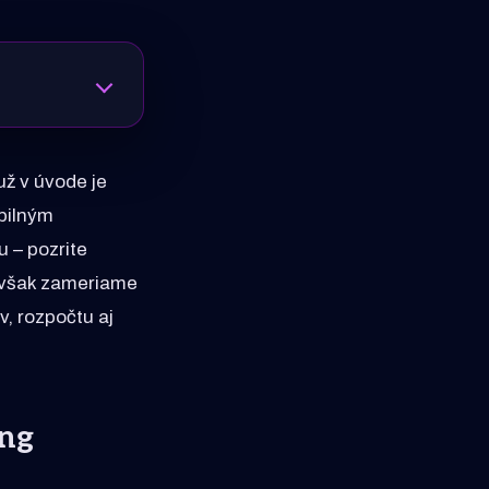
už v úvode je
abilným
 – pozrite
a však zameriame
v, rozpočtu aj
ing