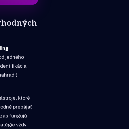
 vhodných
ding
 od jedného
dentifikácia
nahradiť
ástroje, ktoré
hodné prepájať
 zas fungujú
tratégie vždy