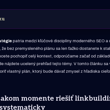
ku
atégie
patria medzi kľúčové disciplíny moderného SEO a 
, že bez premysleného plánu sa len ťažko dostanete k st
cete pochopiť celý kontext, odporúčame začať od základu
kde nájdete ucelený prehľad tejto témy. V tomto článku s
voriť vlastný plán, ktorý bude dávať zmysel z hľadiska cieľo
 akom momente riešiť linkbuild
e systematicky