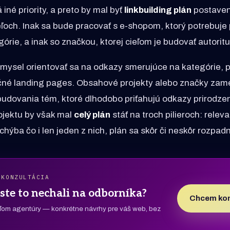
iné priority, a preto by mal byť
linkbuilding plán
postaven
ľoch. Inak sa bude pracovať s e-shopom, ktorý potrebuje 
órie, a inak so značkou, ktorej cieľom je budovať autorit
zmysel orientovať sa na odkazy smerujúce na kategórie, 
čné landing pages. Obsahové projekty alebo značky zam
 budovania tém, ktoré dlhodobo priťahujú odkazy prirodz
ojektu by však mal
celý plán
stáť na troch pilieroch: releva
chýba čo i len jeden z nich, plán sa skôr či neskôr rozpad
 KONZULTÁCIA
ste to nechali na odborníka?
Chcem kon
eľom agentúry — konkrétne návrhy pre váš web, bez