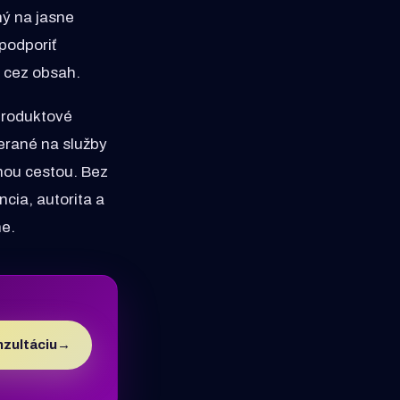
ý na jasne
podporiť
u cez obsah.
produktové
erané na služby
enou cestou. Bez
ncia, autorita a
ne.
zultáciu
→