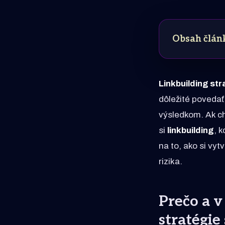
Obsah člán
Linkbuilding str
dôležité povedať
výsledkom. Ak ch
si
linkbuilding
, 
na to, ako si vyt
rizika.
Prečo a v
stratégi