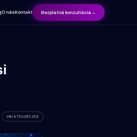
g
O nás
Kontakt
Bezplatná konzultácia
→
si
UNCATEGORIZED