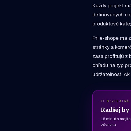
Každý projekt má 
definovaných cie
produktové kateg
Pri e-shope má 
stránky a komer
zasa profitujú z
ohľadu na typ pr
udržateľnosť. Ak 
⬡ BEZPLATNÁ
Radšej by 
15 minút s majit
záväzku.