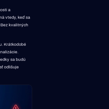
osti a
mä vtedy, keď sa
 Bez kvalitných
upu. Krátkodobé
nalizácie.
ledky sa budú
ť odlišuje