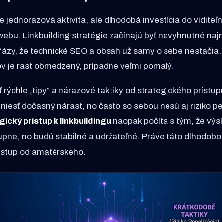
je jednorazová aktivita, ale dlhodobá investícia do viditeľn
ebu. Linkbuilding stratégie začínajú byť nevyhnutné naj
ázy, že technické SEO a obsah už samy o sebe nestačia.
v je rast obmedzený, prípadne veľmi pomalý.
iť rýchle „tipy“ a nárazové taktiky od strategického príst
iniesť dočasný nárast, no často so sebou nesú aj riziko pe
gický prístup k linkbuildingu
naopak počíta s tým, že výs
pne, no budú stabilné a udržateľné. Práve táto dlhodobos
rístup od amatérskeho.