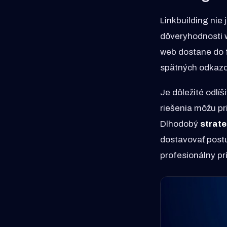
Linkbuilding nie 
dôveryhodnosti w
web dostane do f
spätných odkazo
Je dôležité odlíš
riešenia môžu pr
Dlhodobý
strate
dostavovať postu
profesionálny p