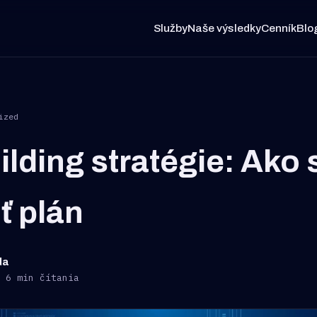
Služby
Naše výsledky
Cenník
Blo
ized
ilding stratégie: Ako 
iť plán
da
 6 min čítania