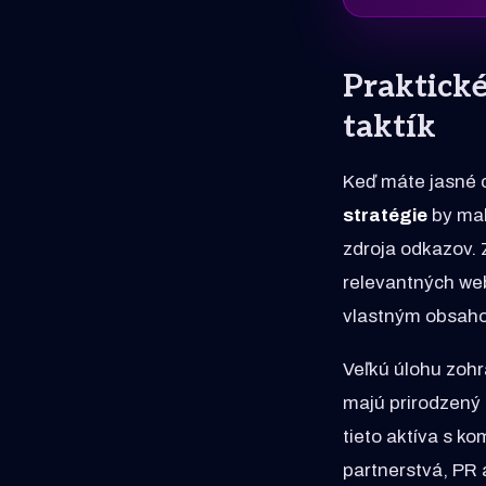
Praktické
taktík
Keď máte jasné c
stratégie
by mal
zdroja odkazov. 
relevantných we
vlastným obsah
Veľkú úlohu zohr
majú prirodzený 
tieto aktíva s k
partnerstvá, PR a