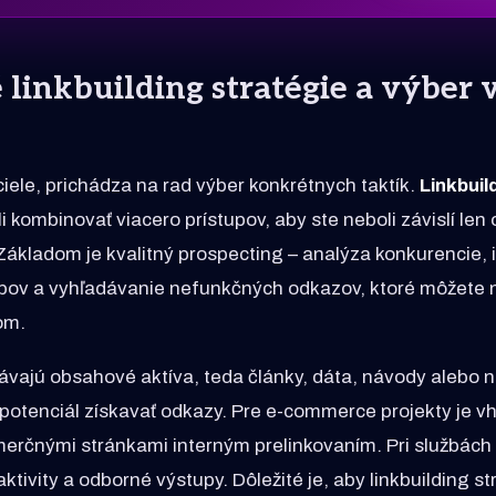
 linkbuilding stratégie a výber
iele, prichádza na rad výber konkrétnych taktík.
Linkbuil
i kombinovať viacero prístupov, aby ste neboli závislí len
Základom je kvalitný prospecting – analýza konkurencie, i
bov a vyhľadávanie nefunkčných odkazov, ktoré môžete 
om.
ávajú obsahové aktíva, teda články, dáta, návody alebo n
potenciál získavať odkazy. Pre e-commerce projekty je v
omerčnými stránkami interným prelinkovaním. Pri službách
ktivity a odborné výstupy. Dôležité je, aby linkbuilding s