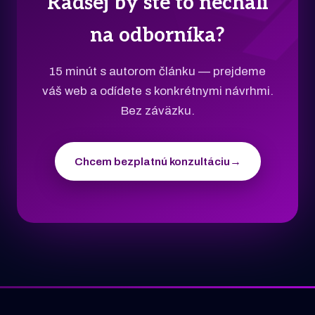
Radšej by ste to nechali
na odborníka?
15 minút s autorom článku — prejdeme
váš web a odídete s konkrétnymi návrhmi.
Bez záväzku.
Chcem bezplatnú konzultáciu
→