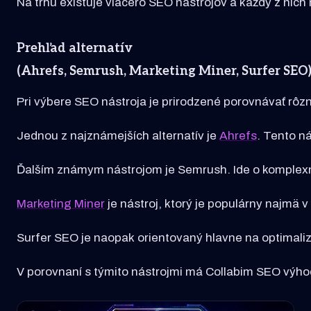
Na trhu existuje viacero SEO nástrojov a každý z nich
Prehľad alternatív
(Ahrefs, Semrush, Marketing Miner, Surfer SEO
Pri výbere SEO nástroja je prirodzené porovnávať rôz
Jednou z najznámejších alternatív je
Ahrefs
. Tento n
Ďalším známym nástrojom je Semrush. Ide o komplexn
Marketing Miner
je nástroj, ktorý je populárny najmä 
Surfer SEO je naopak orientovaný hlavne na optimali
V porovnaní s týmito nástrojmi má Collabim SEO výho