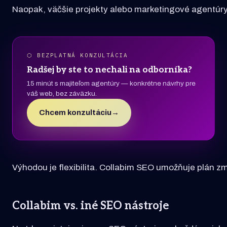
Naopak, väčšie projekty alebo marketingové agentúry po
⬡ BEZPLATNÁ KONZULTÁCIA
Radšej by ste to nechali na odborníka?
15 minút s majiteľom agentúry — konkrétne návrhy pre
váš web, bez záväzku.
Chcem konzultáciu
→
Výhodou je flexibilita. Collabim SEO umožňuje plán zm
Collabim vs. iné SEO nástroje