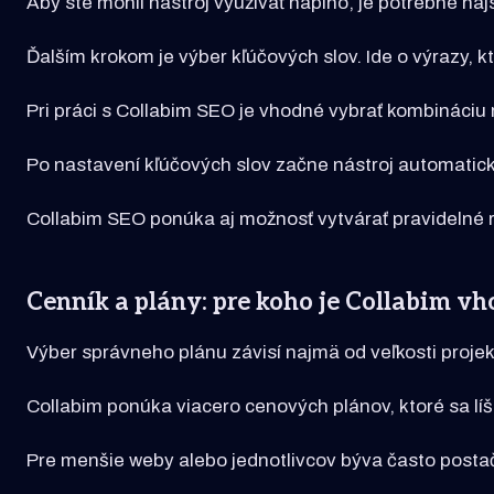
Aby ste mohli nástroj využívať naplno, je potrebné n
Ďalším krokom je výber kľúčových slov. Ide o výrazy, 
Pri práci s Collabim SEO je vhodné vybrať kombináci
Po nastavení kľúčových slov začne nástroj automatick
Collabim SEO ponúka aj možnosť vytvárať pravidelné rep
Cenník a plány: pre koho je Collabim v
Výber správneho plánu závisí najmä od veľkosti projek
Collabim ponúka viacero cenových plánov, ktoré sa líš
Pre menšie weby alebo jednotlivcov býva často posta