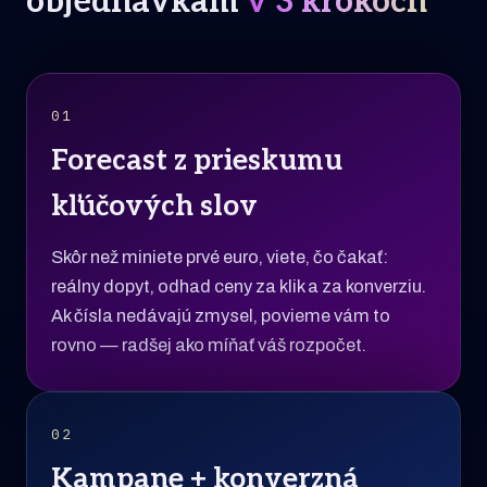
objednávkam
v 3 krokoch
01
Forecast z prieskumu
kľúčových slov
Skôr než miniete prvé euro, viete, čo čakať:
reálny dopyt, odhad ceny za klik a za konverziu.
Ak čísla nedávajú zmysel, povieme vám to
rovno — radšej ako míňať váš rozpočet.
02
Kampane + konverzná