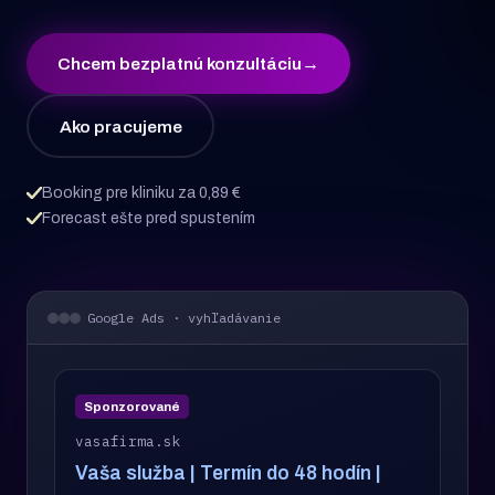
Chcem bezplatnú konzultáciu
→
Ako pracujeme
Booking pre kliniku za 0,89 €
Forecast ešte pred spustením
Google Ads · vyhľadávanie
Sponzorované
vasafirma.sk
Vaša služba | Termín do 48 hodín |