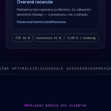
Overené recenzie
Reklamný text napísaný podľa toho, čo zákazníci
skutočne hľadajú — z prieskumu, nie z odhadu.
Rezervovať termín
Cenník
Recenzie
CTR 16 %
konverzia 31 %
0,89 € / booking
Á OPTIMALIZÁCIA
⬡
GOOGLE ADS
⬡
SEARCH
⬡
PMAX
⬡
FOR
VÝSLEDKY NAŠICH PPC KLIENTOV