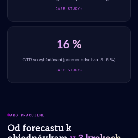
CASE STUDY
→
16
%
CTR vo vyhľadávaní (priemer odvetvia: 3–5 %)
CASE STUDY
→
AKO PRACUJEME
Od forecastu k