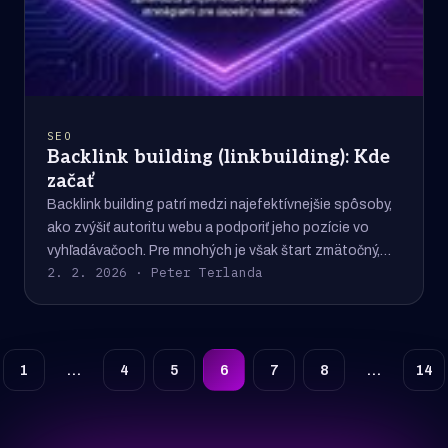
SEO
Backlink building (linkbuilding): Kde
začať
Backlink building patrí medzi najefektívnejšie spôsoby,
ako zvýšiť autoritu webu a podporiť jeho pozície vo
vyhľadávačoch. Pre mnohých je však štart zmätočný,…
2. 2. 2026 · Peter Terlanda
1
…
4
5
6
7
8
…
14