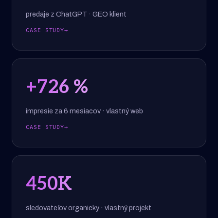
predaje z ChatGPT · GEO klient
CASE STUDY
→
+
726
%
impresie za 6 mesiacov · vlastný web
CASE STUDY
→
450
K
sledovateľov organicky · vlastný projekt