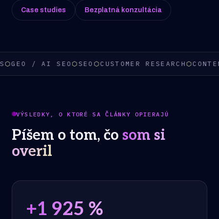
Case studies
Bezplatná konzultácia
 AI SEO
⬡
SEO
⬡
CUSTOMER RESEARCH
⬡
CONTENT STRA
VÝSLEDKY, O KTORÉ SA ČLÁNKY OPIERAJÚ
Píšem o tom, čo
som si
overil
+
1 925
%