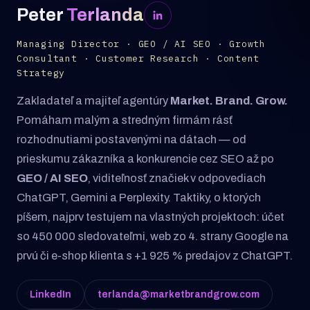
Peter
Terlanda
Managing Director · GEO / AI SEO · Growth
Consultant · Customer Research · Content
Strategy
Zakladateľ a majiteľ agentúry
Market. Brand. Grow.
Pomáham malým a stredným firmám rásť
rozhodnutiami postavenými na dátach — od
prieskumu zákazníka a konkurencie cez SEO až po
GEO / AI SEO
, viditeľnosť značiek v odpovediach
ChatGPT, Gemini a Perplexity. Taktiky, o ktorých
píšem, najprv testujem na vlastných projektoch: účet
so 450 000 sledovateľmi, web zo 4. strany Google na
prvú či e-shop klienta s +1 925 % predajov z ChatGPT.
LinkedIn
terlanda@marketbrandgrow.com