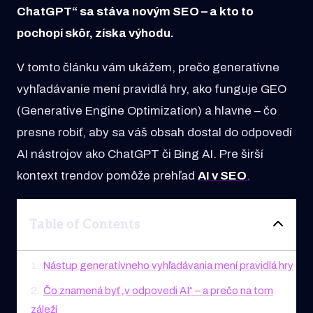
ChatGPT“ sa stáva novým SEO – a kto to
pochopí skôr, získa výhodu.
V tomto článku vám ukážem, prečo generatívne
vyhľadávanie mení pravidlá hry, ako funguje GEO
(Generative Engine Optimization) a hlavne – čo
presne robiť, aby sa váš obsah dostal do odpovedí
AI nástrojov ako ChatGPT či Bing AI. Pre širší
kontext trendov pomôže prehľad
AI v SEO
.
Table of Contents
1
.
Nástup generatívneho vyhľadávania mení pravidlá hry
2
.
Čo znamená byť „v odpovedi AI“ – a prečo na tom
záleží