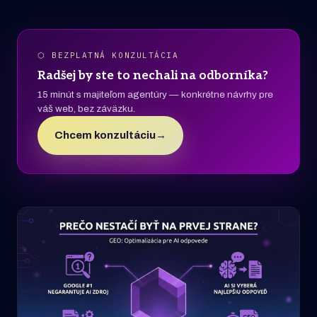
⬡ BEZPLATNÁ KONZULTÁCIA
Radšej by ste to nechali na odborníka?
15 minút s majiteľom agentúry — konkrétne návrhy pre
váš web, bez záväzku.
Chcem konzultáciu
→