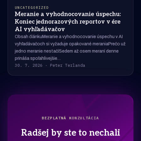
UNCATEGORIZED
Meranie a vyhodnocovanie úspechu:
Koniec jednorazových reportov v ére
AI vyhľadávačov
Obsah článkuMeranie a vyhodnocovanie úspechu v AI
vyhľadávačoch si vyžaduje opakované meraniaPrečo už
jedno meranie nestačíSedem až osem meraní denne
prináša spoľahlivejšie…
30. 7. 2026 · Peter Terlanda
BEZPLATNÁ KONZULTÁCIA
Radšej by ste to nechali