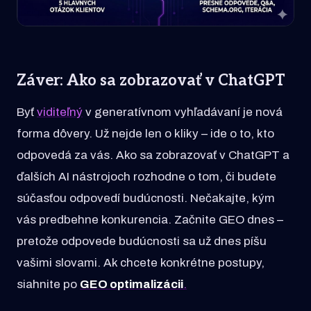
Záver: Ako sa zobrazovať v ChatGPT
Byť
viditeľný
v generatívnom vyhľadávaní je nová
forma dôvery. Už nejde len o kliky – ide o to, kto
odpovedá za vás. Ako sa zobrazovať v ChatGPT a
ďalších AI nástrojoch rozhodne o tom, či budete
súčasťou odpovedí budúcnosti. Nečakajte, kým
vás predbehne konkurencia. Začnite GEO dnes –
pretože odpovede budúcnosti sa už dnes píšu
vašimi slovami. Ak chcete konkrétne postupy,
siahnite po
GEO optimalizácii
.