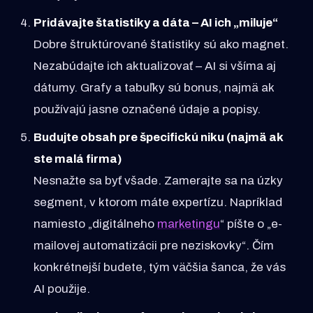
Pridávajte štatistiky a dáta – AI ich „miluje“
Dobre štruktúrované štatistiky sú ako magnet.
Nezabúdajte ich aktualizovať – AI si všíma aj
dátumy. Grafy a tabuľky sú bonus, najmä ak
používajú jasne označené údaje a popisy.
Budujte obsah pre špecifickú niku (najmä ak
ste malá firma)
Nesnažte sa byť všade. Zamerajte sa na úzky
segment, v ktorom máte expertízu. Napríklad
namiesto „digitálneho
marketingu
“ píšte o „e-
mailovej automatizácii pre neziskovky“. Čím
konkrétnejší budete, tým väčšia šanca, že vás
AI použije.