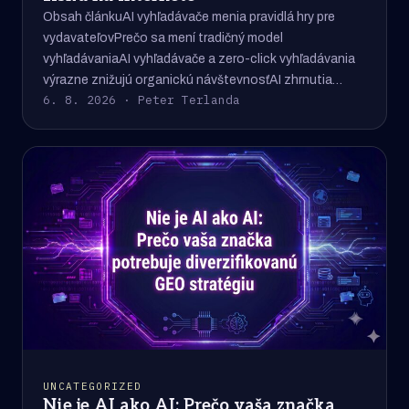
Obsah článkuAI vyhľadávače menia pravidlá hry pre
vydavateľovPrečo sa mení tradičný model
vyhľadávaniaAI vyhľadávače a zero-click vyhľadávania
výrazne znižujú organickú návštevnosťAI zhrnutia…
6. 8. 2026 · Peter Terlanda
UNCATEGORIZED
Nie je AI ako AI: Prečo vaša značka