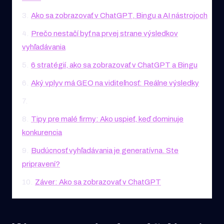
3
.
Ako sa zobrazovať v ChatGPT, Bingu a AI nástrojoch
4
.
Prečo nestačí byť na prvej strane výsledkov
vyhľadávania
5
.
6 stratégií, ako sa zobrazovať v ChatGPT a Bingu
6
.
Aký vplyv má GEO na viditeľnosť: Reálne výsledky
7
.
8
.
Tipy pre malé firmy: Ako uspieť, keď dominuje
konkurencia
9
.
Budúcnosť vyhľadávania je generatívna. Ste
pripravení?
10
.
Záver: Ako sa zobrazovať v ChatGPT