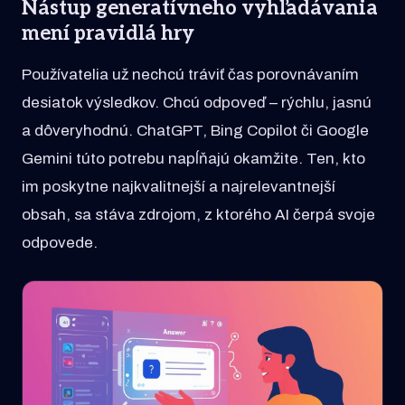
Nástup generatívneho vyhľadávania
mení pravidlá hry
Používatelia už nechcú tráviť čas porovnávaním
desiatok výsledkov. Chcú odpoveď – rýchlu, jasnú
a dôveryhodnú. ChatGPT, Bing Copilot či Google
Gemini túto potrebu napĺňajú okamžite. Ten, kto
im poskytne najkvalitnejší a najrelevantnejší
obsah, sa stáva zdrojom, z ktorého AI čerpá svoje
odpovede.