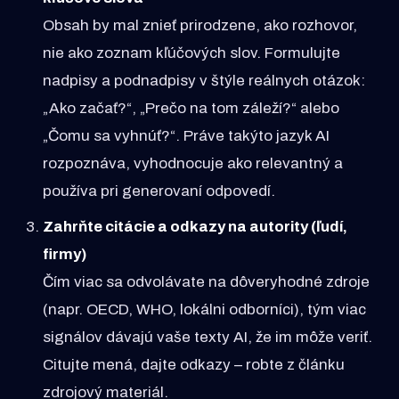
Obsah by mal znieť prirodzene, ako rozhovor,
nie ako zoznam kľúčových slov. Formulujte
nadpisy a podnadpisy v štýle reálnych otázok:
„Ako začať?“, „Prečo na tom záleží?“ alebo
„Čomu sa vyhnúť?“. Práve takýto jazyk AI
rozpoznáva, vyhodnocuje ako relevantný a
používa pri generovaní odpovedí.
Zahrňte citácie a odkazy na autority (ľudí,
firmy)
Čím viac sa odvolávate na dôveryhodné zdroje
(napr. OECD, WHO, lokálni odborníci), tým viac
signálov dávajú vaše texty AI, že im môže veriť.
Citujte mená, dajte odkazy – robte z článku
zdrojový materiál.