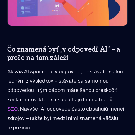
Čo znamená byť „v odpovedi AI“ – a
prečo na tom záleží
Ak vás AI spomenie v odpovedi, nestávate sa len
jedným z výsledkov – stávate sa samotnou
odpoveďou. Tým pádom máte šancu preskočiť
konkurentov, ktorí sa spoliehajú len na tradičné
SEO
. Navyše, AI odpovede často obsahujú menej
zdrojov – takže byť medzi nimi znamená väčšiu
expozíciu.