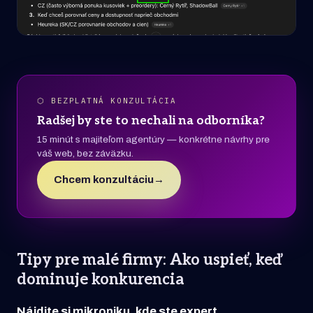
⬡ BEZPLATNÁ KONZULTÁCIA
Radšej by ste to nechali na odborníka?
15 minút s majiteľom agentúry — konkrétne návrhy pre
váš web, bez záväzku.
Chcem konzultáciu
→
Tipy pre malé firmy: Ako uspieť, keď
dominuje konkurencia
Nájdite si mikroniku, kde ste expert