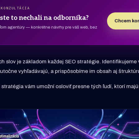
 KONZULTÁCIA
ste to nechali na odborníka?
Chcem kon
eľom agentúry — konkrétne návrhy pre váš web, bez
h slov je základom každej SEO stratégie. Identifikujeme 
kutočne vyhľadávajú, a prispôsobíme im obsah aj štruktú
stratégia vám umožní osloviť presne tých ľudí, ktorí maj