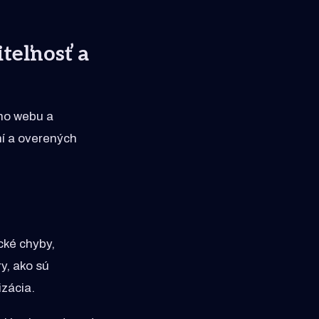
teľnosť a
ho webu a
ní a overených
cké chyby,
y, ako sú
izácia.