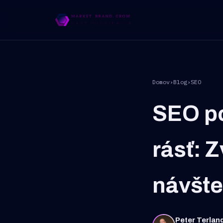
Domov
›
Blog
›
SEO
SEO po
rásť: 
návšt
Peter Terlan