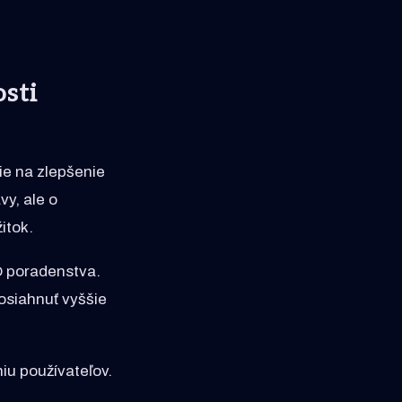
sti
ie na zlepšenie
vy, ale o
itok.
O poradenstva.
osiahnuť vyššie
iu používateľov.