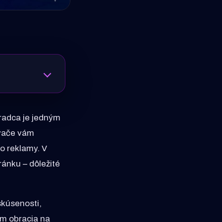
radca je jedným
ávače vám
o reklamy. V
ánku – dôležité
skúsenosti,
em obracia na