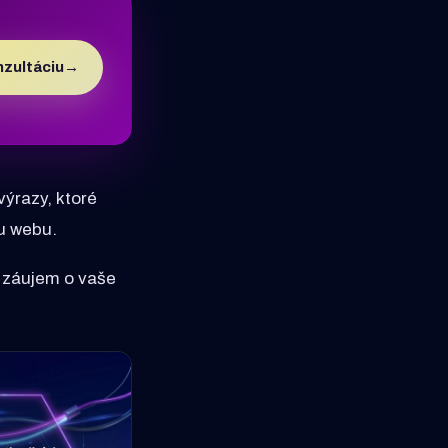
zultáciu
→
výrazy, ktoré
ru webu.
ú záujem o vaše