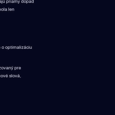
ajú priamy dopad
bola len
 o optimalizáciu
zovaný pre
čové slová,