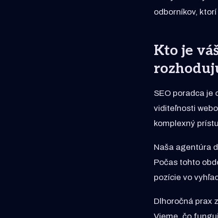
odborníkov, ktor
Kto je vá
rozhodujú
SEO poradca je o
viditeľnosti web
komplexný prístu
Naša agentúra d
Počas tohto obdo
pozície vo vyhľa
Dlhoročná prax z
Vieme, čo funguj