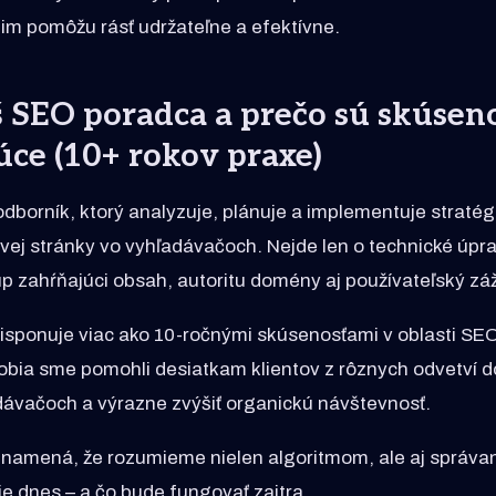
í im pomôžu rásť udržateľne a efektívne.
š SEO poradca a prečo sú skúseno
ce (10+ rokov praxe)
dborník, ktorý analyzuje, plánuje a implementuje stratég
ovej stránky vo vyhľadávačoch. Nejde len o technické úpra
p zahŕňajúci obsah, autoritu domény aj používateľský záž
isponuje viac ako 10-ročnými skúsenosťami v oblasti SE
bia sme pomohli desiatkam klientov z rôznych odvetví d
dávačoch a výrazne zvýšiť organickú návštevnosť.
namená, že rozumieme nielen algoritmom, ale aj správan
e dnes – a čo bude fungovať zajtra.