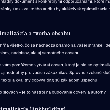
ehľadný dokument s konkrétnymi odporúčaniami, ktoré m
tránky. Bez kvalitného auditu by akákoľvek optimalizácia 
imalizácia a tvorba obsahu
ňa všetko, čo sa nachádza priamo na vašej stránke. Ide
opisov, nadpisov, ale aj samotného obsahu.
 vám pomôžeme vytvárať obsah, ktorý je nielen optimali
 aj hodnotný pre vašich zákazníkov. Správne zvolené kľú
a textu a kvalitný copywriting sú základom úspechu.
o slovách – je to nástroj na budovanie dôvery a autority.
imalizácia (linkbuilding)