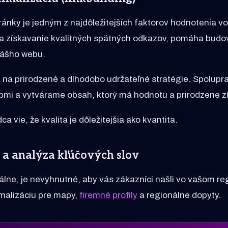
tránky je jedným z najdôležitejších faktorov hodnotenia 
da získavanie kvalitných spätných odkazov, pomáha budo
vášho webu.
na prirodzené a dlhodobo udržateľné stratégie. Spolupr
bmi a vytvárame obsah, ktorý má hodnotu a prirodzene z
 vie, že kvalita je dôležitejšia ako kvantita.
 a analýza kľúčových slov
álne, je nevyhnutné, aby vás zákazníci našli vo vašom re
malizáciu pre mapy,
firemné profily
a regionálne dopyty.