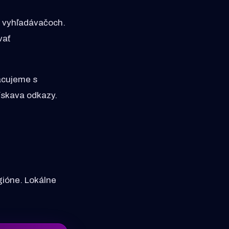
vo vyhľadávačoch.
vať
acujeme s
ískava odkazy.
gióne. Lokálne