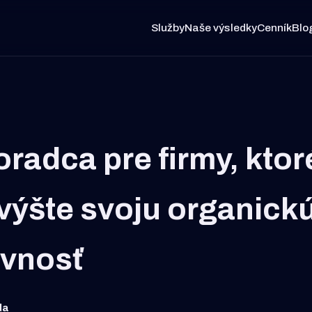
Služby
Naše výsledky
Cenník
Blo
radca pre firmy, ktor
Zvýšte svoju organick
evnosť
da