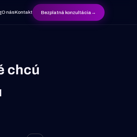
g
O nás
Kontakt
Bezplatná konzultácia
→
é chcú
ú