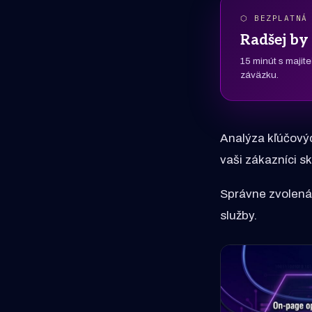
⬡ BEZPLATNÁ
Radšej by 
15 minút s majit
záväzku.
Analýza kľúčovýc
vaši zákazníci s
Správne zvolená 
služby.