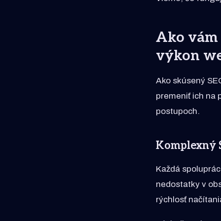
Ako vám 
výkon w
Ako skúsený SEO
premeniť ich na 
postupoch.
Komplexný S
Každá spolupráca
nedostatky v obs
rýchlosť načítani