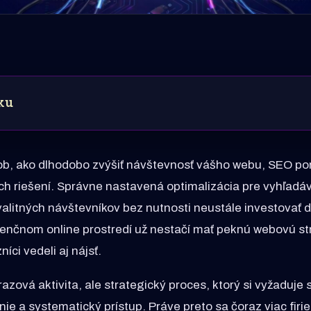
ku
ob, ako dlhodobo zvýšiť návštevnosť vášho webu, SEO po
ích riešení. Správne nastavená optimalizácia pre vyhľad
alitných návštevníkov bez nutnosti neustále investovať d
nčnom online prostredí už nestačí mať peknú webovú str
íci vedeli aj nájsť.
azová aktivita, ale strategický proces, ktorý si vyžaduje 
nie a systematický prístup. Práve preto sa čoraz viac firi