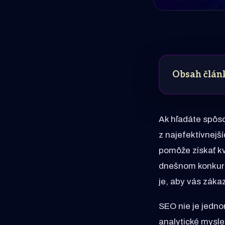
Obsah člán
Ak hľadáte spôs
z najefektívnejš
pomôže získať kv
dnešnom konkure
je, aby vás zákazn
SEO nie je jednor
analytické mysle