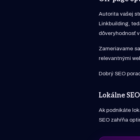
Autorita vašej s
Linkbuilding, te
dôveryhodnosť 
Zameriavame sa 
relevantnými we
Dobrý SEO poradca
Lokálne SEO
Ak podnikáte lok
SEO zahŕňa opti