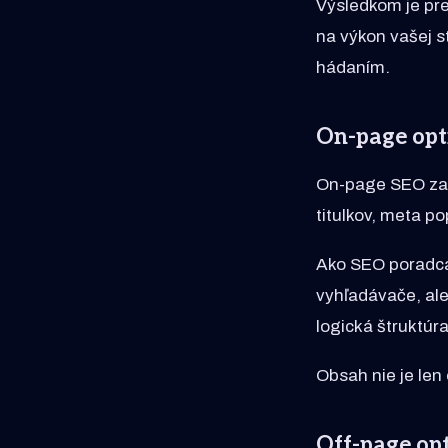
Výsledkom je pr
na výkon vašej s
hádaním.
On-page opt
On-page SEO zahŕ
titulkov, meta p
Ako SEO poradca
vyhľadávače, ale
logická štruktúr
Obsah nie je len 
Off-page opt